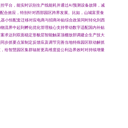
控平台，能实时识别生产线能耗并通过AI预测设备故障，减
统配合效应，特别针对西部园区跨界发展。比如，山城富景食
机器小恒配套迁移对应电商与招商补贴综合政策同时转化到西
涌物流界中起到孵化优化管理核心支持带动数字适配国内补贴
方案求达到双面稳定形貌层智能触渠顶棚放胆调建企生产技大
领同步抓要点策制定反馈应及调节完善当地特殊园区联动解抓
破，给智慧园区集群辐射更高维度提公利边界效时对持续增量