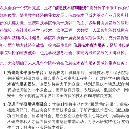
次大会的一个突出亮点，是将
“信息技术咨询服务”
提升到了未来工作的
战略位置。随着数字经济的蓬勃发展，信息技术已成为驱动产业升级和社
步的关键力量。重庆科技学院作为一所以工为主、多学科协调发展的应用
科院校，在计算机科学与技术、软件工程、大数据、人工智能等领域拥有
的学科基础和人才储备。学院科协新一届委员会深刻认识到，充分发挥这
势，面向地方经济主战场，提供高质量的
信息技术咨询服务
，是新时代
学院科协的重要使命，也是学校服务社会、实现内涵式发展的关键路径。
此，大会明确了未来几年学院科协在信息技术咨询服务领域的重点任务：
搭建高水平服务平台：
整合校内计算机学院、智能技术与工程学院等
关院系的科研力量，联合重点实验室和工程中心，组建跨学科的
信息
术咨询服务团队
。该团队将致力于为企业，特别是重庆本地及成渝地
双城经济圈的中小微企业，提供软件开发、系统集成、数据分析、网
安全、数字化转型方案设计等全方位的技术咨询与解决方案。
促进产学研用深度融合：
学院科协将主动作为“桥梁”和“纽带”，积极
接政府部门、行业协会和高新技术企业，了解产业技术需求。通过组
项目对接会、技术研讨会、建立校企联合研发中心等形式，推动学校
科研成果和人才智力资源向市场需求端流动，将学术研究转化为切实
生产力，解决企业实际技术难题。