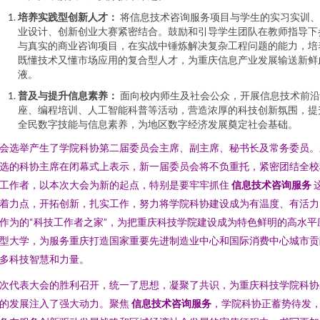
培养实践型创新人才：
将信息技术咨询服务项目与学生的实习实训、
业设计、创新创业大赛紧密结合。鼓励和引导学生团队在教师指导下
与真实的商业咨询项目，在实战中锤炼解决复杂工程问题的能力，培
既懂技术又懂市场应用的复合型人才，为重庆信息产业发展输送新鲜
液。
普及与提升信息素养：
面向校内师生及社会公众，开展信息技术前沿
座、编程培训、人工智能科普等活动，营造浓厚的科技创新氛围，提
全民数字技能与信息素养，为地区数字经济发展奠定社会基础。
会选举产生了学院科协第二届委员会主席、副主席、秘书长及常务委员。
选的科协主席在闭幕式上表示，新一届委员会将不负重托，紧密团结全校
工作者，以本次大会为新的起点，特别是要牢牢抓住
信息技术咨询服务
着力点，开拓创新，扎实工作，努力将学院科协建设成为有温度、有活力
作为的“科技工作者之家”，为把重庆科技学院建设成为特色鲜明的高水平
型大学，为服务重庆打造国家重要先进制造业中心和国际消费中心城市贡
多科技智慧和力量。
次代表大会的胜利召开，统一了思想，凝聚了共识，为重庆科技学院科协
的发展注入了强大动力。聚焦
信息技术咨询服务
，学院科协正蓄势待发