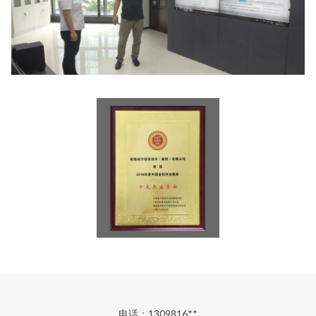
电话：1309816**