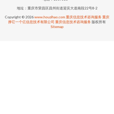
地址：重庆市荣昌区昌州街道迎宾大道南段22号8-2
Copyright © 2026
www.houzihao.com
重庆信息技术咨询服务
重庆
挣它一个亿信息技术有限公司
重庆信息技术咨询服务
版权所有
Sitemap