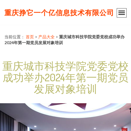
重庆挣它一个亿信息技术有限公司
当前位置：
首页
>
产品大全
>
重庆城市科技学院党委党校成功举办
2024年第一期党员发展对象培训
重庆城市科技学院党委党校
成功举办2024年第一期党员
发展对象培训