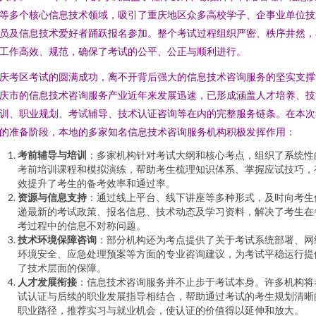
等多个核心信息技术领域，吸引了重庆地区众多高校学子、企事业单位技
员及信息技术爱好者踊跃报名参加。整个考试过程组织严密、秩序井然，
工作高效、规范，确保了考试的公平、公正与顺利进行。
庆考区考试的圆满成功，离不开背后强大的信息技术咨询服务的坚实支撑
庆市的信息技术咨询服务产业近年来发展迅速，已形成涵盖人才培养、技
训、职业规划、考试辅导、技术认证咨询等在内的完整服务链条。在本次
的准备阶段，本地的多家知名信息技术咨询服务机构积极发挥作用：
考前辅导与培训
：多家机构针对考试大纲和核心考点，组织了系统性
考前培训课程和模拟演练，帮助考生梳理知识体系、掌握应试技巧，
效提升了考生的备考效率和通过率。
资源与信息支持
：通过线上平台、线下讲座等多种形式，及时向考生
递最新的考试政策、报名信息、技术动态及学习资料，解决了考生在
考过程中的信息不对称问题。
技术环境保障咨询
：部分机构还为考点提供了关于考试系统部署、网
环境安全、应急处理预案等方面的专业咨询建议，为考试平稳运行提
了技术层面的保障。
人才发展衔接
：信息技术咨询服务并不止步于考试本身。许多机构将
试认证与后续的职业发展指导相结合，帮助通过考试的考生规划清晰
职业路径，推荐实习与就业机会，使认证的价值得以延伸和放大。